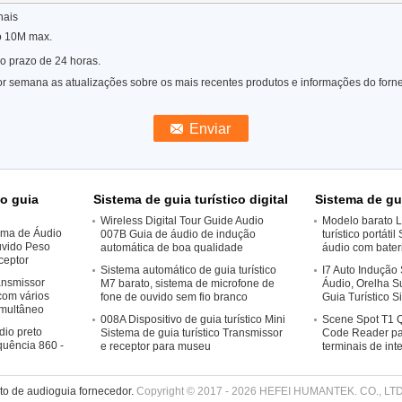
nais
o 10M max.
o prazo de 24 horas.
r semana as atualizações sobre os mais recentes produtos e informações do forn
o guia
Sistema de guia turístico digital
Sistema de gui
Wireless Digital Tour Guide Audio
Modelo barato L
tema de Áudio
007B Guia de áudio de indução
turístico portáti
uvido Peso
automática de boa qualidade
áudio com bater
ceptor
Sistema automático de guia turístico
I7 Auto Indução
nsmissor
M7 barato, sistema de microfone de
Áudio, Orelha 
com vários
fone de ouvido sem fio branco
Guia Turístico 
imultâneo
008A Dispositivo de guia turístico Mini
Scene Spot T1 
dio preto
Sistema de guia turístico Transmissor
Code Reader par
quência 860 -
e receptor para museu
terminais de int
o de audioguia fornecedor.
Copyright © 2017 - 2026 HEFEI HUMANTEK. CO., LTD.