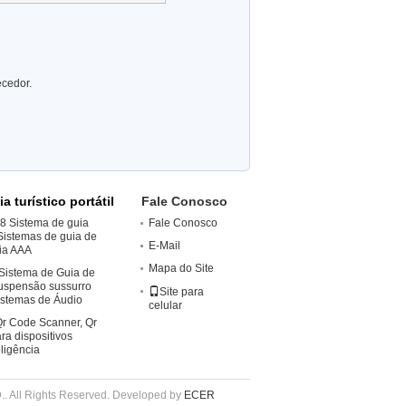
ecedor.
a turístico portátil
Fale Conosco
8 Sistema de guia
Fale Conosco
l Sistemas de guia de
E-Mail
ia AAA
Mapa do Site
 Sistema de Guia de
Suspensão sussurro
Site para
Sistemas de Áudio
celular
Qr Code Scanner, Qr
a dispositivos
eligência
. All Rights Reserved. Developed by
ECER