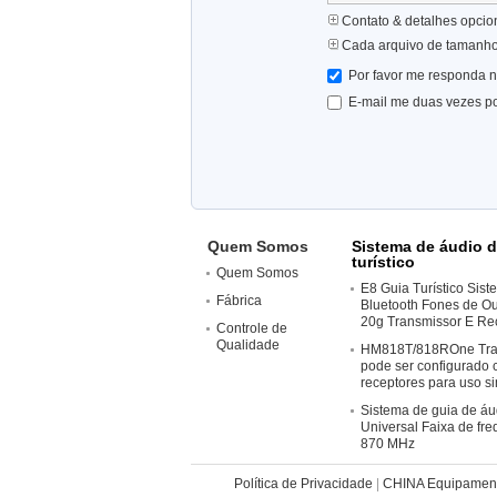
Contato & detalhes opcio
Cada arquivo de tamanh
Por favor me responda n
E-mail me duas vezes po
Quem Somos
Sistema de áudio d
turístico
Quem Somos
E8 Guia Turístico Sis
Fábrica
Bluetooth Fones de O
20g Transmissor E Re
Controle de
Qualidade
HM818T/818ROne Tra
pode ser configurado 
receptores para uso s
Sistema de guia de áu
Universal Faixa de fre
870 MHz
Política de Privacidade
|
CHINA Equipament