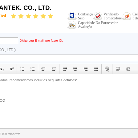
NTEK. CO., LTD.
Confiança
Verificado
Cré
fied
Selo
Fornecedore
Sel
Capacidade Do Fornecedor
Avaliação
email
Digite seu E-mail, por favor ID.
O., LTD.
)
.000 caracteres!