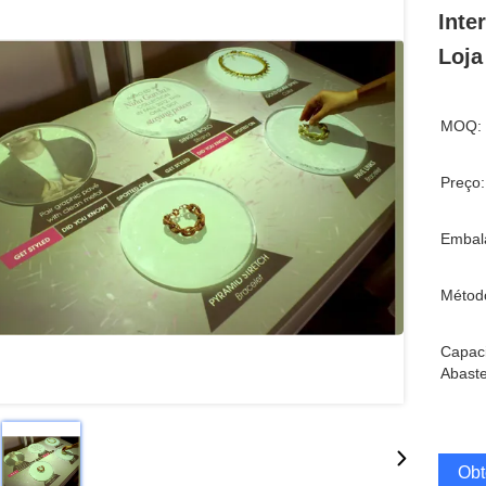
Inte
Loja
MOQ:
Preço:
Embal
Métod
Capac
Abaste
Obt