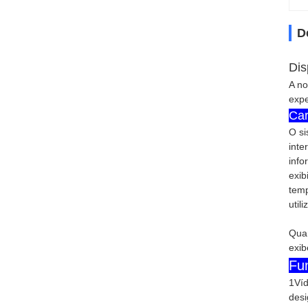
D
Dis
A no
expe
Car
O si
inte
info
exib
temp
util
Quan
exib
Fu
1Víd
desi