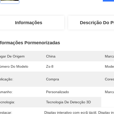
Informações
Descrição Do P
nformações Pormenorizadas
ugar De Origem
China
Marc
úmero Do Modelo
Zs-8
Mode
licação:
Compra
Cores
amanho:
Personalizado
Marc
ecnologia:
Tecnologia De Detecção 3D
estacar:
Display interativo com ecrã táctil
, 
Display in