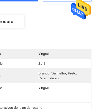
roduto
a
Yingmi
lo:
Zs-8
Branco, Vermelho, Preto, 
:
Personalizado
a:
YingMi
terativos de lojas de retalho