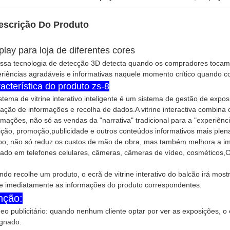
escrição Do Produto
play para loja de diferentes cores
ssa tecnologia de detecção 3D detecta quando os compradores toca
riências agradáveis e informativas naquele momento crítico quando co
acterística do produto zs-8
stema de vitrine interativo inteligente é um sistema de gestão de expos
ração de informações e recolha de dados.A vitrine interactiva combina 
rmações, não só as vendas da "narrativa" tradicional para a "experiê
ição, promoção,publicidade e outros conteúdos informativos mais ple
o, não só reduz os custos de mão de obra, mas também melhora a im
izado em telefones celulares, câmeras, câmeras de vídeo, cosméticos,C
do recolhe um produto, o ecrã de vitrine interativo do balcão irá mos
e imediatamente as informações do produto correspondentes.
nção:
eo publicitário: quando nenhum cliente optar por ver as exposições, o
gnado.