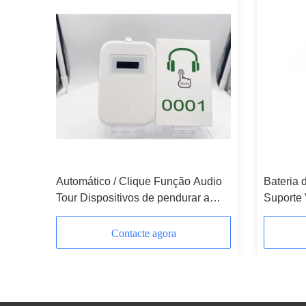
urística
Automático / Clique Função Audio
Bateria d
ide
Tour Dispositivos de pendurar a
Suporte 
orelha
automát
Contacte agora