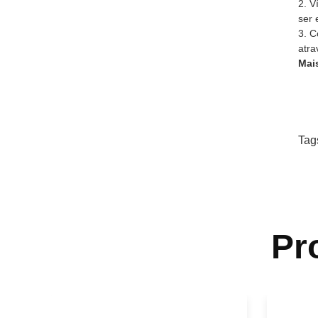
2. V
ser 
3. C
atra
Mai
Tag
Pr