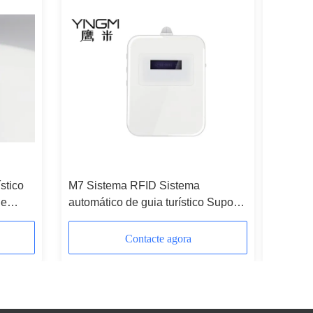
stico
M7 Sistema RFID Sistema
46g Dispo
de
automático de guia turístico Suporta
indução 
vários idiomas
Contacte agora