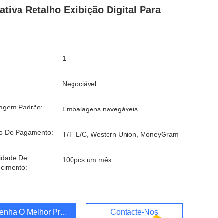
rativa Retalho Exibição Digital Para
1
Negociável
agem Padrão:
Embalagens navegáveis
o De Pagamento:
T/T, L/C, Western Union, MoneyGram
idade De
100pcs um mês
cimento:
enha O Melhor Preço
Contacte-Nos