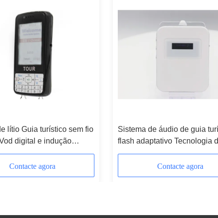
e lítio Guia turístico sem fio
Sistema de áudio de guia turí
Vod digital e indução
flash adaptativo Tecnologia 
ica
filtragem de ruído RFID M7
Contacte agora
Contacte agora