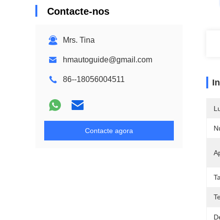
Contacte-nos
Mrs. Tina
hmautoguide@gmail.com
86--18056004511
I
L
N
Contacte agora
Ap
T
T
D