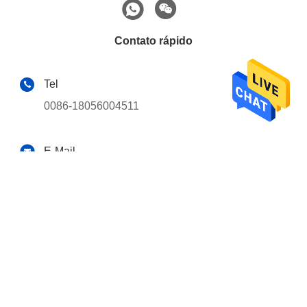
Contato rápido
Tel
0086-18056004511
E-Mail
hmautoguide@gmail.com
Endereço
19o andar, Bloco B, Edifício F1, Xingmengyuan, Zona
de Alta Tecnologia, HeFei City, Província de Anhui,
China
Política De Privacidade
|
Mapa Do Site