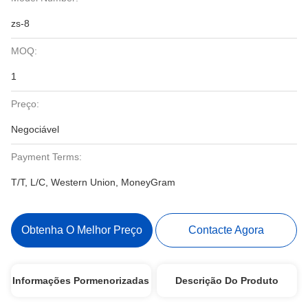
zs-8
MOQ:
1
Preço:
Negociável
Payment Terms:
T/T, L/C, Western Union, MoneyGram
Obtenha O Melhor Preço
Contacte Agora
Informações Pormenorizadas
Descrição Do Produto