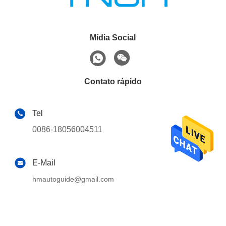
Mídia Social
Contato rápido
Tel
0086-18056004511
E-Mail
hmautoguide@gmail.com
Endereço
19o andar, Bloco B, Edifício F1, Xingmengyuan, Zona