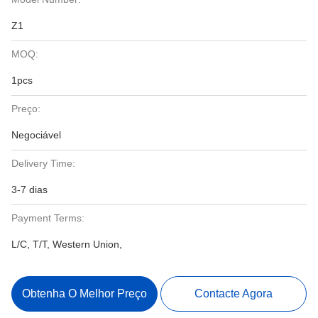
Z1
MOQ:
1pcs
Preço:
Negociável
Delivery Time:
3-7 dias
Payment Terms:
L/C, T/T, Western Union,
Obtenha O Melhor Preço
Contacte Agora