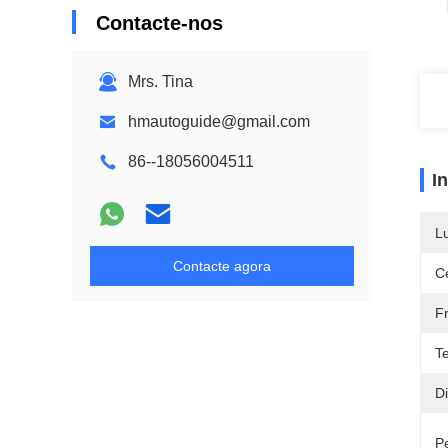
Contacte-nos
Mrs. Tina
hmautoguide@gmail.com
86--18056004511
I
L
Contacte agora
Ce
F
T
D
P