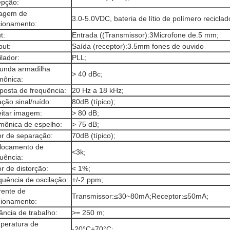
epção:
tagem de
3.0-5.0VDC, bateria de lítio de polímero reciclad
cionamento:
t:
Entrada ((Transmissor):3Microfone de.5 mm;
put:
Saída (receptor):3.5mm fones de ouvido
lador:
PLL;
unda armadilha
> 40 dBc;
mônica:
posta de frequência:
20 Hz a 18 kHz;
ção sinal/ruído:
80dB (típico);
eitar imagem:
> 80 dB;
mônica de espelho:
> 75 dB;
or de separação:
70dB (típico);
locamento de
<3k;
uência:
r de distorção:
< 1%;
quência de oscilação:
+/-2 ppm;
rente de
Transmissor:≤30~80mA;Receptor:≤50mA;
cionamento:
ância de trabalho:
>= 250 m;
peratura de
-20°C+70°C;