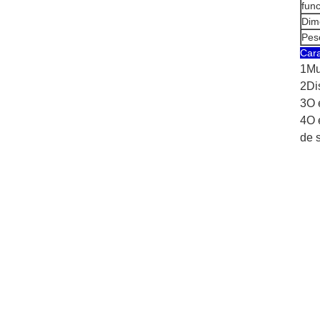
fun
Dim
Pes
Cara
1Mu
2Di
3O 
4O 
de 