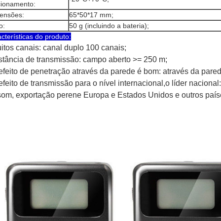
cionamento:
ensões:
65*50*17 mm;
o:
50 g (incluindo a bateria);
cterísticas do produto:
itos canais: canal duplo 100 canais;
stância de transmissão: campo aberto >= 250 m;
efeito de penetração através da parede é bom: através da parede
efeito de transmissão para o nível internacional,o líder nacion
som, exportação perene Europa e Estados Unidos e outros país