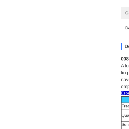
G
D
D
008
A f
fio.
nav
emp
Espe
Fre
Qua
Sens