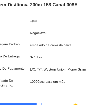
em Distância 200m 158 Canal 008A
1pcs
Negociável
agem Padrão:
embalado na caixa da caixa
o De Entrega:
3-7 dias
o De Pagamento:
L/C, T/T, Western Union, MoneyGram
idade De
10000pcs para um mês
cimento: