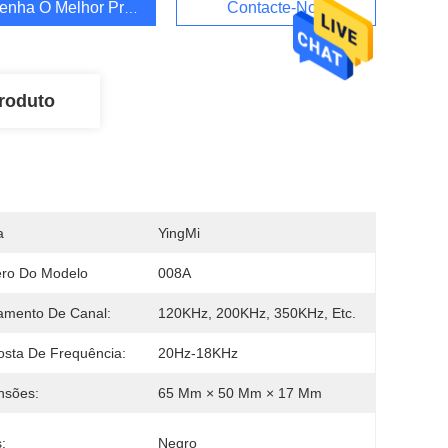
enha O Melhor Preço
Contacte-Nos
roduto
a
YingMi
ro Do Modelo
008A
amento De Canal:
120KHz, 200KHz, 350KHz, Etc.
sta De Frequência:
20Hz-18KHz
nsões:
65 Mm × 50 Mm × 17 Mm
:
Negro