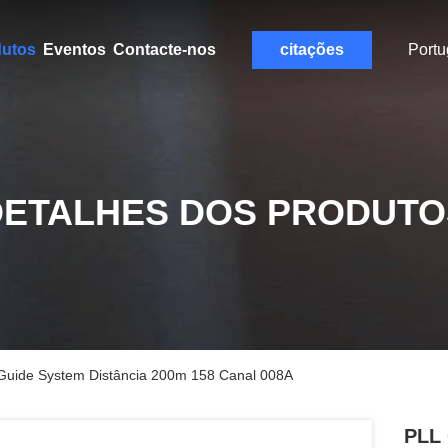
dutos
Eventos
Contacte-nos
citações
Port
DETALHES DOS PRODUTO
o Guide System Distância 200m 158 Canal 008A
PLL 