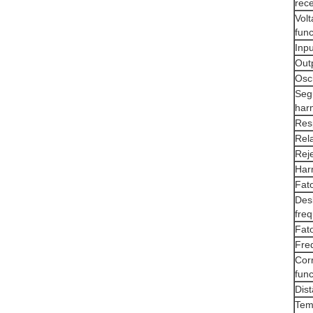
rec
Vol
fun
Inpu
Out
Osci
Seg
har
Res
Rela
Rej
Har
Fat
Des
freq
Fato
Fre
Cor
fun
Dist
Tem