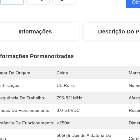
Obt
Informações
Descrição Do P
nformações Pormenorizadas
ugar De Origem
China
Marc
rtificação
CE,RoHs
Núme
requência De Trabalho:
796-821MHz
Afast
ensão De Funcionamento:
3.0-5.0VDC
Respo
istância De Funcionamento:
>250m
Dime
50G (incluindo A Bateria De 
eso:
Cores