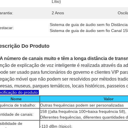
Lítio)
arantia:
2 Anos
Oscil
Sistema de guia de áudio sem fio Distânci
estacar:
Sistema de guia de áudio sem fio Canal 15
escrição Do Produto
A número de canais muito e têm a longa distância de transm
unção de explicação de voz inteligente é realizada através da 
pode ser usado para funcionários do governo e clientes VIP para 
egação móvel que não podem ser resolvidos por métodos tradi
resas, museus, parques temáticos, locais históricos, passeios de
cificação do produto:
Nome
Valor
quência de trabalho:
Outras frequências podem ser personalizadas
158 ((alta frequência 100+baixa frequência 58),
ntidade de canais:
Diferentes frequências, diferentes quantidades d
ibilidade de
-110 dBm (típico);