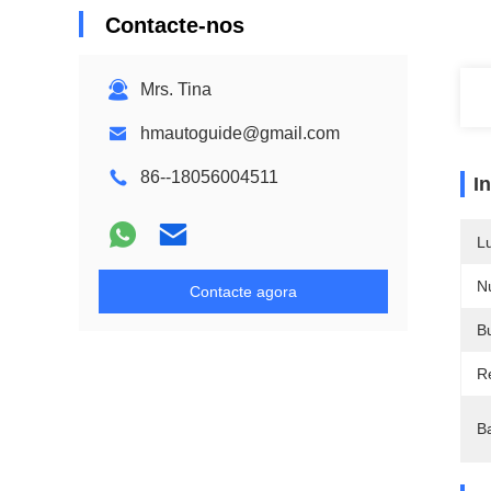
Contacte-nos
Mrs. Tina
hmautoguide@gmail.com
86--18056004511
I
L
N
Contacte agora
B
R
Ba