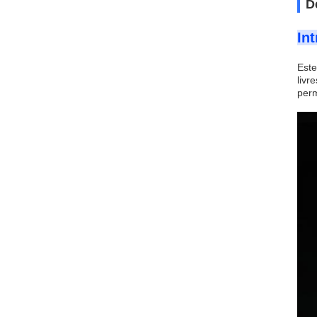
D
In
Este
livr
perm