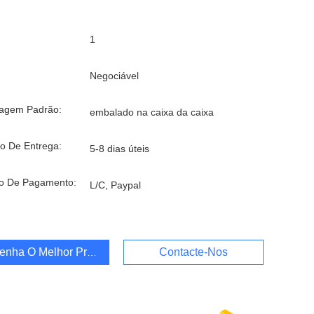
1
Negociável
agem Padrão:
embalado na caixa da caixa
o De Entrega:
5-8 dias úteis
o De Pagamento:
L/C, Paypal
enha O Melhor Preço
Contacte-Nos