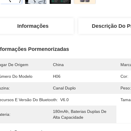
Informações
Descrição Do P
nformações Pormenorizadas
ugar De Origem
China
Marc
úmero Do Modelo
H06
Cor:
uzina:
Canal Duplo
Peso:
ecursos E Versão Do Bluetooth:
V6.0
Tama
180mAh, Baterias Duplas De 
teria:
Alta Capacidade