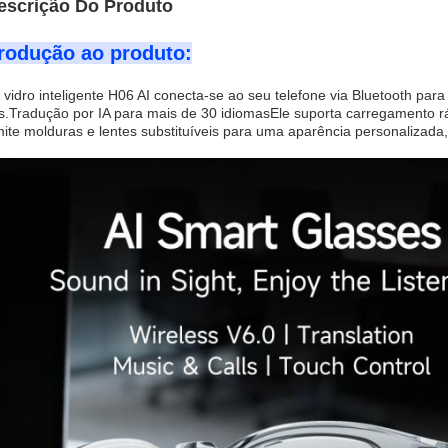
escrição Do Produto
trodução ao produto:
 vidro inteligente H06 AI conecta-se ao seu telefone via Bluetooth 
es.Tradução por IA para mais de 30 idiomasEle suporta carregamento r
ite molduras e lentes substituíveis para uma aparência personalizada,t