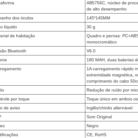
taforma
AB5756C, núcleo de proce
de alto desempenho
anho dos óculos
145*145MM
o líquido
30 g
erial de habitação
Quadro e pernas: PC+ABS;
monocromático
são Bluetooth
V6.0
eria
180 MAH, duas baterias d
regamento
1A carregamento rápido 
extremidade magnética, ou
comprimento do cabo 50
io
Redução de ruído por micr
trole por toque
Toque único em ambos os
o de aviso
Inglês/chinês alternável
P
Som Original
es
Negro
tificações
CE, RoHS