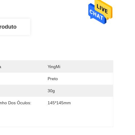
roduto
a
YingMi
Preto
30g
nho Dos Óculos:
145*145mm