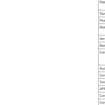
Pla
Tam
Pes
Mat
Ver
Bat
Car
Áud
Con
Ton
AP
Cor
Cer