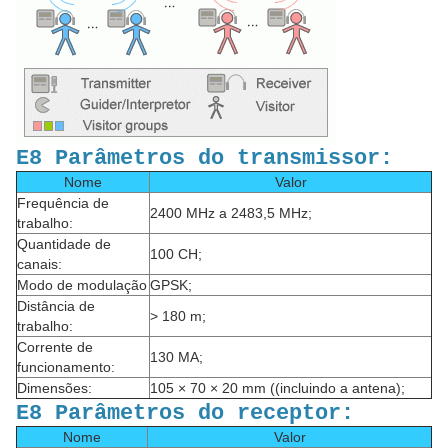
E8 Parâmetros do transmissor:
Nome
Valor
Frequência de
2400 MHz a 2483,5 MHz;
trabalho:
Quantidade de
100 CH;
canais:
Modo de modulação
GPSK;
Distância de
> 180 m;
trabalho:
Corrente de
130 MA;
funcionamento:
Dimensões:
105 × 70 × 20 mm ((incluindo a antena);
E8 Parâmetros do receptor:
Nome
Valor