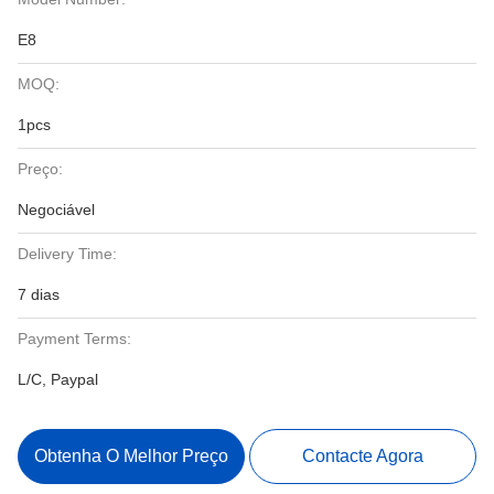
E8
MOQ:
1pcs
Preço:
Negociável
Delivery Time:
7 dias
Payment Terms:
L/C, Paypal
Obtenha O Melhor Preço
Contacte Agora