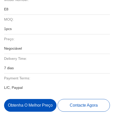
E8
MOQ:
1pcs
Preço:
Negociável
Delivery Time:
7 dias
Payment Terms:
L/C, Paypal
Obtenha O Melhor Preço
Contacte Agora