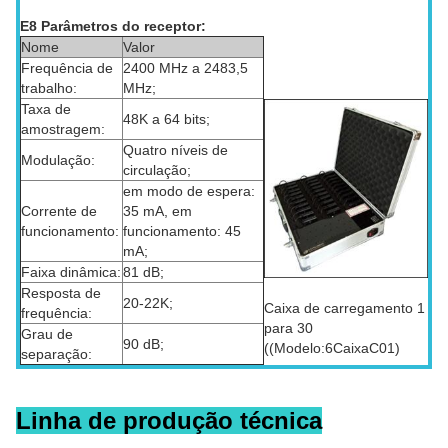
E8 Parâmetros do receptor:
Nome
Valor
Frequência de
2400 MHz a 2483,5
trabalho:
MHz;
Taxa de
48K a 64 bits;
amostragem:
Quatro níveis de
Modulação:
circulação;
em modo de espera:
Corrente de
35 mA, em
funcionamento:
funcionamento: 45
mA;
Faixa dinâmica:
81 dB;
Resposta de
20-22K;
Caixa de carregamento 1
frequência:
para 30
Grau de
90 dB;
((Modelo:6CaixaC01)
separação:
Linha de produção técnica