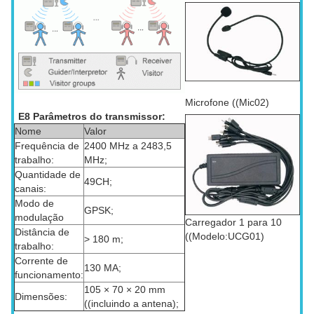
Microfone ((Mic02)
E8 Parâmetros do transmissor:
Nome
Valor
Frequência de
2400 MHz a 2483,5
trabalho:
MHz;
Quantidade de
49CH;
canais:
Modo de
GPSK;
modulação
Carregador 1 para 10
Distância de
((Modelo:UCG01)
> 180 m;
trabalho:
Corrente de
130 MA;
funcionamento:
105 × 70 × 20 mm
Dimensões:
((incluindo a antena);